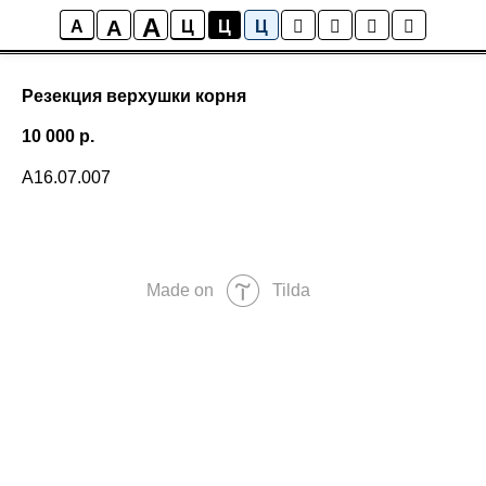
A
A
A
Ц
Ц
Ц
Резекция верхушки корня
10 000
р.
А16.07.007
Made on
Tilda