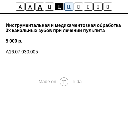
A
A
A
Ц
Ц
Ц
Инструментальная и медикаментозная обработка
3х канальных зубов при лечении пульпита
5 000
р.
A16.07.030.005
Made on
Tilda