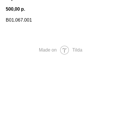
500,00
р.
B01.067.001
Made on
Tilda