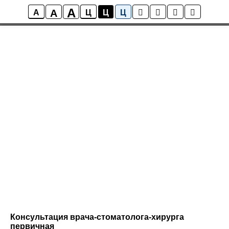
A
A
A
Ц
Ц
Ц
Консультация врача-стоматолога-хирурга
первичная