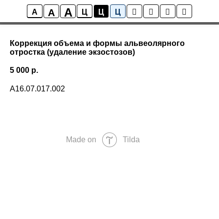
A
A
A
Ц
Ц
Ц
Коррекция объема и формы альвеолярного
отростка (удаление экзостозов)
5 000
р.
A16.07.017.002
Made on
Tilda