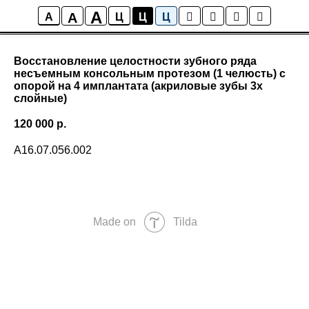
A
A
A
Ц
Ц
Ц
Восстановление целостности зубного ряда
несъемным консольным протезом (1 челюсть) с
опорой на 4 имплантата (акриловые зубы 3х
слойные)
120 000
р.
А16.07.056.002
Made on
Tilda