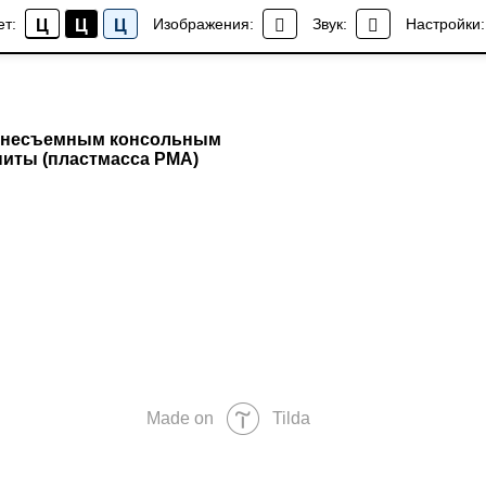
ет:
Изображения:
Звук:
Настройки:
Ц
Ц
Ц
а несъемным консольным
ниты (пластмасса PMA)
Made on
Tilda