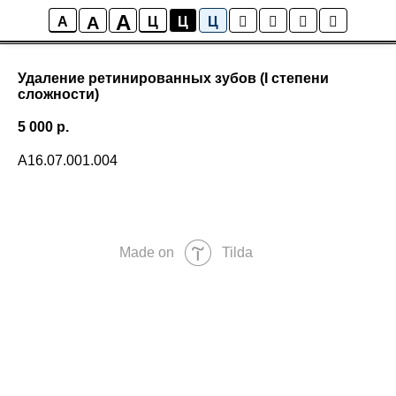
A
A
A
Ц
Ц
Ц
Удаление ретинированных зубов (I степени
сложности)
5 000
р.
А16.07.001.004
Made on
Tilda