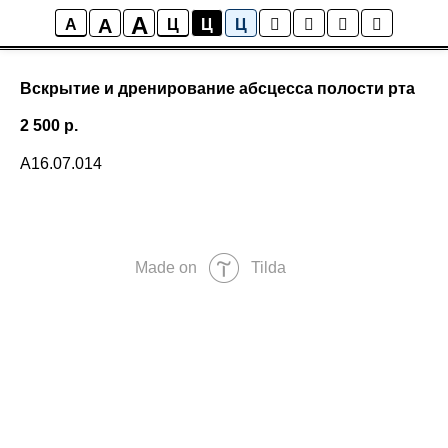
A
A
A
Ц
Ц
Ц
Вскрытие и дренирование абсцесса полости рта
2 500
р.
А16.07.014
Made on
Tilda