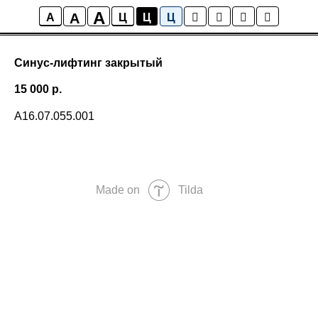
A
A
A
Ц
Ц
Ц
Синус-лифтинг закрытый
15 000
р.
А16.07.055.001
Made on
Tilda