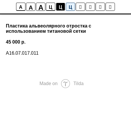
A
A
A
Ц
Ц
Ц
Пластика альвеолярного отростка с
использованием титановой сетки
45 000
р.
A16.07.017.011
Made on
Tilda