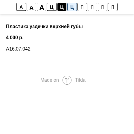
A
A
A
Ц
Ц
Ц
Пластика уздечки верхней губы
4 000
р.
А16.07.042
Made on
Tilda